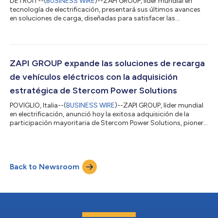
DETROIT--(
BUSINESS WIRE
)--ZAPI GROUP, líder mundial en
tecnología de electrificación, presentará sus últimos avances
en soluciones de carga, diseñadas para satisfacer las
necesidades cambiantes de los fabricantes de equipos
originales y del mercado de la electrificación en general, en la
feria "The Battery Show North America", que se celebrará en
Detroit del 6 al 9 de octubre. En la feria, ZAPI GROUP presentará
nuevas capacidades de carga de alto voltaje y alta potencia
ZAPI GROUP expande las soluciones de recarga
para fabricantes de equi...
de vehículos eléctricos con la adquisición
estratégica de Stercom Power Solutions
POVIGLIO, Italia--(
BUSINESS WIRE
)--ZAPI GROUP, líder mundial
en electrificación, anunció hoy la exitosa adquisición de la
participación mayoritaria de Stercom Power Solutions, pionero
en sistemas inteligentes de recarga y almacenamiento de
energía con sede en Alemania. La adquisición estratégica
mejora la cartera de soluciones de recarga y las capacidades
técnicas de ZAPI GROUP, a la vez que amplía su alcance del
Back to Newsroom
mercado en sectores de crecimiento clave como sistemas de
recarga a bordo de alto...