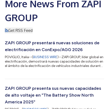
More News From ZAPI
GROUP
Get RSS Feed
ZAPI GROUP presentará nuevas soluciones de
electrificación en ConExpo/AGG 2026
POVIGLIO, Italia--(
BUSINESS WIRE
)--ZAPI GROUP, líder global en
electrificación, demostrará nuevas capacidades de solución en
el ámbito de la electrificación de vehículos industriales durante
ConExpo/AGG, que se celebrará del 3 al 7 de marzo en Las
Vegas. A medida que los equipos de construcción
electrificados evolucionan hacia aplicaciones de mayor
tamaño y exigencia, el grupo ha desarrollado nuevos
convertidores CC/CC integrados de mayor potencia,
ZAPI GROUP presenta sus nuevas capacidades
inversores, motores eléctricos y cargadores de...
de alto voltaje en "The Battery Show North
America 2025"