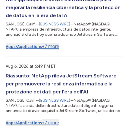
mejorar la resiliencia cibernética y la protección
de datos en la era de la IA
SAN JOSÉ, Calif.--(
BUSINESS WIRE
)--NetApp® (NASDAQ:
NTAP), la empresa de infraestructura de datos inteligente,
anunció el día de hoy que ha adquirido JetStream Software,
líder en recuperación ante desastres y migración de VMware.
Los clientes empresariales siguen confiando en VMware para
+
7
more
Apps/Applications
muchas de sus aplicaciones más críticas. A medida que las
organizaciones evalúan la adopción de la nube, muchas veces
buscan formas de migrar sus cargas de trabajo y minimizan al
mismo tiempo los costos, la com...
Aug 6, 2026 at 6:49 PM ET
Riassunto: NetApp rileva JetStream Software
per promuovere la resilienza informatica e la
protezione dei dati per l'era dell'AI
SAN JOSE, Calif.--(
BUSINESS WIRE
)--NetApp® (NASDAQ:
NTAP), l'azienda delle infrastrutture dati intelligenti, oggi ha
annunciato di aver acquisito JetStream Software, un leader nel
ripristino di emergenza e della migrazione di VMware. I clienti
aziendali continuano a fare affidamento su VMware per molte
+
7
more
Apps/Applications
delle loro applicazioni più critiche. Quando le organizzazioni