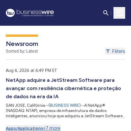
Newsroom
Filters
Sorted by: Latest
Aug 6, 2026 at 6:49 PM ET
NetApp adquire a JetStream Software para
avançar com resiliência cibernética e proteção
de dados na era da IA
SAN JOSE, Califórnia--(
BUSINESS WIRE
)--A NetApp®
(NASDAQ: NTAP), empresa de infraestrutura de dados
inteligentes, anunciou hoje que adquiriu a JetStream Software,
líder em recuperação de desastres e migração VMware. Os
clientes empresariais continuam confiando em VMware para
+
7
more
Apps/Applications