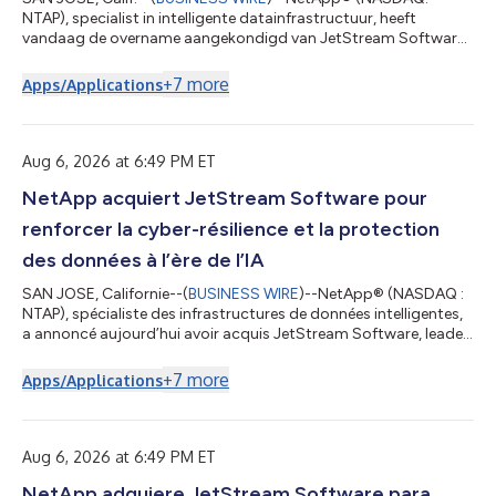
NTAP), specialist in intelligente datainfrastructuur, heeft
vandaag de overname aangekondigd van JetStream Software,
een toonaangevende speler op het gebied van rampherstel en
migratie voor VMware-omgevingen. Ondernemingen blijven
+
7
more
Apps/Applications
voor veel van hun meest bedrijfskritieke applicaties vertrouwen
op VMware. Bij het overwegen van de overstap naar de cloud
zoeken organisaties vaak naar manieren om workloads te
verplaatsen en daarbij kosten, complex...
Aug 6, 2026 at 6:49 PM ET
NetApp acquiert JetStream Software pour
renforcer la cyber-résilience et la protection
des données à l’ère de l’IA
SAN JOSE, Californie--(
BUSINESS WIRE
)--NetApp® (NASDAQ :
NTAP), spécialiste des infrastructures de données intelligentes,
a annoncé aujourd’hui avoir acquis JetStream Software, leader
dans le domaine de la reprise après sinistre et de la migration
VMware. Les entreprises continuent de s’appuyer sur VMware
+
7
more
Apps/Applications
pour bon nombre de leurs applications les plus critiques. Alors
que les entreprises évaluent l’adoption du cloud, elles
recherchent souvent des moyens de faire migrer leurs charges
de travail...
Aug 6, 2026 at 6:49 PM ET
NetApp adquiere JetStream Software para