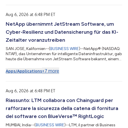
valutano l'adozione del cloud, spesso cercano modi per
trasferire i carichi di lavoro riducendo al minimo i costi, la
complessità e...
Aug 6, 2026 at 6:48 PM ET
NetApp übernimmt JetStream Software, um
Cyber-Resilienz und Datensicherung für das KI-
Zeitalter voranzutreiben
SAN JOSE, Kalifornien--(
BUSINESS WIRE
)--NetApp® (NASDAQ:
NTAP), das Unternehmen für intelligente Dateninfrastruktur, gab
heute die Übernahme von JetStream Software bekannt, einem
führenden Anbieter für Disaster Recovery und Migration in
VMware-Umgebungen. Unternehmenskunden setzen bei vielen
+
7
more
Apps/Applications
ihrer geschäftskritischsten Anwendungen weiterhin auf
VMware. Wenn Unternehmen die Einführung der Cloud prüfen,
suchen sie häufig nach Möglichkeiten, Workloads zu verlagern
und dabei Kosten, Komplexität sow...
Aug 6, 2026 at 6:48 PM ET
Riassunto: LTM collabora con Chainguard per
rafforzare la sicurezza della catena di fornitura
del software con BlueVerse™ RightLogic
MUMBAI, India--(
BUSINESS WIRE
)--LTM, il partner di Business