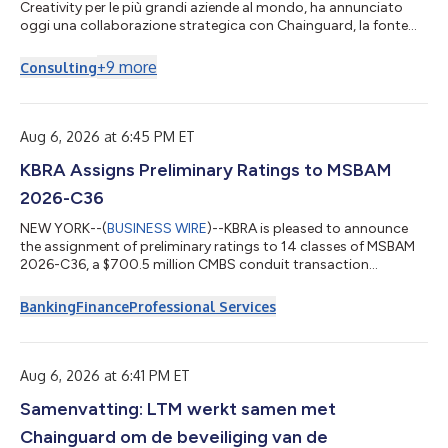
Creativity per le più grandi aziende al mondo, ha annunciato
oggi una collaborazione strategica con Chainguard, la fonte
affidabile di open source, per rafforzare la sicurezza della
catena di fornitura del software con BlueVerse™ RightLogic, il
+
9
more
Consulting
quadro di riferimento di valutazione delle minacce informatiche
e di risk assurance di LTM. La collaborazione consente alle
organizzazioni di rafforzare la sicurezza, mantenendo al
contempo la v...
Aug 6, 2026 at 6:45 PM ET
KBRA Assigns Preliminary Ratings to MSBAM
2026-C36
NEW YORK--(
BUSINESS WIRE
)--KBRA is pleased to announce
the assignment of preliminary ratings to 14 classes of MSBAM
2026-C36, a $700.5 million CMBS conduit transaction
collateralized by 31 commercial mortgage loans secured by 57
properties. The collateral properties are located throughout 18
Banking
Finance
Professional Services
MSAs, of which the three largest are New York (21.7%), Orange
County (10.5%), and San Jose (7.1%). The pool’s three largest
property type exposures are retail (26.4%), office (23.9%), and
multifamily (20.0%...
Aug 6, 2026 at 6:41 PM ET
Samenvatting: LTM werkt samen met
Chainguard om de beveiliging van de