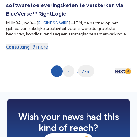
softwaretoeleveringsketen te versterken via
BlueVerse™ RightLogic
MUMBAI, India--(
BUSINESS WIRE
)--LTM, de partner op het
gebied van zakelijke creativiteit voor ’s werelds grootste
bedrijven, kondigt vandaag een strategische samenwerking aan
met Chainguard, de vertrouwde bron voor open source.
Hiermee willen zij de beveiliging van de
+
9
more
Consulting
softwaretoeleveringsketen versterken via BlueVerse™
RightLogic, het raamwerk van LTM voor
cyberbeveiligingsbeoordeling en risicogarantie. Met deze
samenwerking kunnen organisaties hun beveiliging verbeteren,
Next
1
2
...
127511
waarbij ze de snelheid...
Wish your news had this
kind of reach?