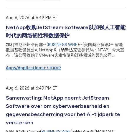
muitas das suas aplicações mais críticas. Quando as
organizações avaliam a adoção da nuvem, elas geralmente
buscam maneiras de transicionar cargas de trabalho e
também minimizar custo, complexidade e disrupção
Aug 6, 2026 at 6:49 PM ET
operacional....
NetApp收购JetStream Software以加强人工智能
时代的网络韧性和数据保护
加利福尼亚州圣何塞--(
BUSINESS WIRE
)--(美国商业资讯)-- 智能
数据基础设施公司NetApp®（纳斯达克证券代码：NTAP）今天宣
布，该公司收购了VMware灾难恢复和迁移领域的领先公司
JetStream Software。 企业客户继续依赖VMware来满足各种最
关键的应用需求。在评估云采用过程中，这些组织经常会需要能够
+
7
more
Apps/Applications
在迁移工作负载的同时降低成本、复杂性和运营中断。对许多组织
而言，灾难恢复是事实上的第一步，然后才会随着云战略的成熟逐
渐迁移生产工作负载。 “数据已成为业务增长、人工智能创新和运
营连续性的基础”，NetApp首席执行官George Kurian指出。“由于
Aug 6, 2026 at 6:49 PM ET
客户希望在解锁数据的更大价值的同时，加强中断防护，因此让
Samenvatting: NetApp neemt JetStream
JetStream加入NetApp的大家庭，扩大了我们帮助客户确保其数
据安全性、可用性以及未来需求就绪性的能力。本次收购进一步巩
Software over om cyberweerbaarheid en
固了NetApp在企业韧性和数据保护领域的领先地位。” 通过将
JetStream的技术引入NetApp，客户将能够保护几乎在任何存储
gegevensbescherming voor het AI-tijdperk te
平台上运行的VMware环境，并恢复到诸如Azure NetApp Files这
versterken
样的Ne...
SAN JOSE, Calif.--(
BUSINESS WIRE
)--NetApp® (NASDAQ: