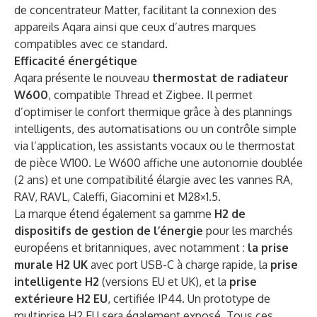
de concentrateur Matter, facilitant la connexion des
appareils Aqara ainsi que ceux d’autres marques
compatibles avec ce standard.
Efficacité énergétique
Aqara présente le nouveau
thermostat de radiateur
W600
, compatible Thread et Zigbee. Il permet
d’optimiser le confort thermique grâce à des plannings
intelligents, des automatisations ou un contrôle simple
via l’application, les assistants vocaux ou le thermostat
de pièce W100. Le W600 affiche une autonomie doublée
(2 ans) et une compatibilité élargie avec les vannes RA,
RAV, RAVL, Caleffi, Giacomini et M28×1.5.
La marque étend également sa gamme
H2 de
dispositifs de gestion de l’énergie
pour les marchés
européens et britanniques, avec notamment :
la prise
murale H2 UK
avec port USB-C à charge rapide, la
prise
intelligente H2
(versions EU et UK), et la
prise
extérieure H2 EU
, certifiée IP44. Un prototype de
multiprise H2 EU sera également exposé. Tous ces