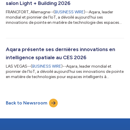
salon Light + Building 2026
FRANCFORT, Allemagne--(
BUSINESS WIRE
)--Aqara, leader
mondial et pionnier de l’IoT, a dévoilé aujourd’hui ses
innovations de pointe en matière de technologie des espaces
intelligents au salon Light + Building 2026 (hall 9.0, stand A50).
La démonstration d’Aqara offre un aperçu d’un système
complet qui offre un contrôle intelligent de l’éclairage, des
économies d’énergie et une expérience de sécurité des espaces
pour un usage professionnel. Contrôle intelligent au niveau du
Aqara présente ses dernières innovations en
système Aqara présente...
intelligence spatiale au CES 2026
LAS VEGAS--(
BUSINESS WIRE
)--Aqara, leader mondial et
pionnier de l’IoT, a dévoilé aujourd’hui ses innovations de pointe
en matière de technologies pour espaces intelligents à
l’occasion du CES 2026 (stand n°51229, halls A–D, Venetian
Expo). La démonstration d’Aqara offre un aperçu d’un système
plus intelligent, capable de repenser la manière dont les espaces
perçoivent et réagissent à l’activité humaine — pour un niveau
Back to Newsroom
inédit de sécurité, de confort et de praticité. Parmi les
principales nouve...