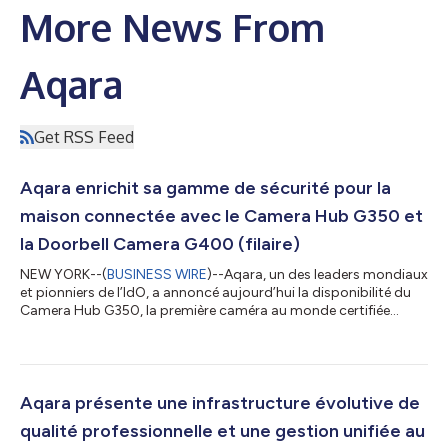
More News From
Aqara
Get RSS Feed
Aqara enrichit sa gamme de sécurité pour la
maison connectée avec le Camera Hub G350 et
la Doorbell Camera G400 (filaire)
NEW YORK--(
BUSINESS WIRE
)--Aqara, un des leaders mondiaux
et pionniers de l’IdO, a annoncé aujourd’hui la disponibilité du
Camera Hub G350, la première caméra au monde certifiée
Matter, et de la Doorbell Camera G400 (filaire), élargissant ainsi
sa gamme de sécurité pour la maison intelligente de nouvelle
génération. Ensemble, ces nouveaux produits offrent une
interopérabilité transparente, une surveillance intelligente et une
couverture exhaustive de la maison pour la maison intelligente
Aqara présente une infrastructure évolutive de
modern...
qualité professionnelle et une gestion unifiée au