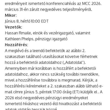
eredményeit ismertető konferenciahívás az MCC 2026.
március 31-én zárult negyedéves teljesítményéről.
Mikor:
Június 8, hétfő
10:00 EDT
Vezetők:
Hassan Rmaile, elnök és vezérigazgató, valamint
Kathleen Phelps, pénzügyi igazgató
Hozzáférés:
A meglévő és a leendő befektetők az alábbi 2.
szakaszban található utasításokat követve férhetnek
hozzá a befektetői adatoldalhoz („Adatoldal”).
Amennyiben már korábban is hozzáfért a befektetői
adatoldalhoz, akkor nincs szükség további teendőkre,
mivel a hozzáférése továbbra is megmarad. Kérjük, a
hozzáférési kérelmeket a 2. szakaszban alább látható ​​e-
mail címre június 5, péntek 17:00 óráig (ET) küldjék el
. A
2026 első negyedéves pénzügyi eredményeket
ismertető híváshoz vezető élő hivatkozást a befektetői
adatok oldalán tesszük közzé.