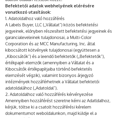
Befektetői adatok webhelyének elérésére
vonatkozó utasítások:
1. Adatoldalhoz való hozzáférés
A Labels Buyer, LLC („Vállalat”) közös befektetési
jegyeinek, előnyben részesített befektetési jegyeinek és
garancialeveleinek tulajdonosai, a Multi-Color
Corporation és az MCC Manufacturing, Inc. által
kibocsátott kötvények tulajdonosai (együttesen a
„Kibocsátók”) és a leendő befektetők („Befektetők”),
értékpapír-elemzők (amennyiben a Vállalat és a
Kibocsátók értékpapírjaiba történő befektetés
elemzését végzik), valamint bizonyos árjegyző
intézmények hozzáférhetnek a Vállalat befektetői
adatoldalához („Adatoldal”).
2. Adatoldalhoz való hozzáférés kérvényezése
Amennyiben hozzáférést szeretne kérni az Adatldalhoz,
kérjük, töltse ki a csatolt hozzáférési kérelem
dokumentumot weboldalunkon, majd küldje el a