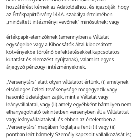
hozzáférést kérnek az Adatoldalhoz, és igazolják, hogy
az Értékpapírtörvény 144A. szabálya értelmében
„minősített intézményi vevőnek” minősülnek; vagy
értékpapír-elemzőknek (amennyiben a Vállalat
egységeibe vagy a Kibocsátók által kibocsátott
kötvényekbe történő befektetésekkel kapcsolatos
kutatást és elemzést nyújtanak), valamint egyes
árjegyző pénzügyi intézményeknek.
„Versenytárs” alatt olyan vállalatot értünk, (i) amelynek
elsődleges üzleti tevékenysége megegyezik vagy
hasonló üzletágban zajlik, mint a Vállalat vagy
leányvállalatai, vagy (ii) amely egyébként bármilyen nem
elhanyagolható tekintetben versenyben áll a Vállalattal
vagy leányvállalataival, és ebben az értelemben a
„Versenytárs” magában foglalja a fenti (i) vagy (ii)
pontban leírt bármely Személy kapcsolt vállalkozását is;