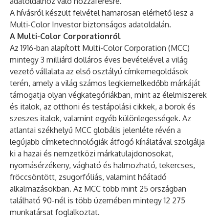
adatoldalhoz való hozzáférésre.
A hívásról készült felvétel hamarosan elérhető lesz a
Multi-Color Investor biztonságos adatoldalán.
A Multi-Color Corporationről
Az 1916-ban alapított Multi-Color Corporation (MCC)
mintegy 3 milliárd dolláros éves bevételével a világ
vezető vállalata az első osztályú címkemegoldások
terén, amely a világ számos legkiemelkedőbb márkáját
támogatja olyan végkategóriákban, mint az élelmiszerek
és italok, az otthoni és testápolási cikkek, a borok és
szeszes italok, valamint egyéb különlegességek. Az
atlantai székhelyű MCC globális jelenléte révén a
legújabb címketechnológiák átfogó kínálatával szolgálja
ki a hazai és nemzetközi márkatulajdonosokat,
nyomásérzékeny, vágható és halmozható, tekercses,
fröccsöntött, zsugorfóliás, valamint hőátadó
alkalmazásokban. Az MCC több mint 25 országban
található 90-nél is több üzemében mintegy 12 275
munkatársat foglalkoztat.