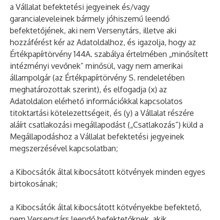
a Vállalat befektetési jegyeinek és/vagy
garancialeveleinek bármely jóhiszemű leendő
befektetőjének, aki nem Versenytárs, illetve aki
hozzáférést kér az Adatoldalhoz, és igazolja, hogy az
Értékpapírtörvény 144A. szabálya értelmében „minősített
intézményi vevőnek” minősül, vagy nem amerikai
állampolgár (az Értékpapírtörvény S. rendeletében
meghatározottak szerint), és elfogadja (x) az
Adatoldalon elérhető információkkal kapcsolatos
titoktartási kötelezettségeit, és (y) a Vállalat részére
aláírt csatlakozási megállapodást („Csatlakozás”) küld a
Megállapodáshoz a Vállalat befektetési jegyeinek
megszerzésével kapcsolatban;
a Kibocsátók által kibocsátott kötvények minden egyes
birtokosának;
a Kibocsátók által kibocsátott kötvényekbe befektető,
nem Versenytárs leendő befektetőknek, akik