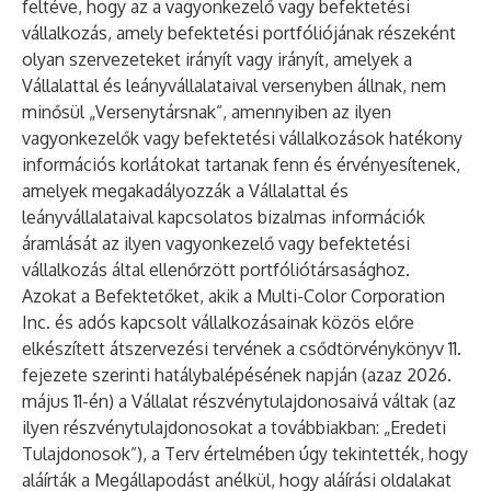
feltéve, hogy az a vagyonkezelő vagy befektetési
vállalkozás, amely befektetési portfóliójának részeként
olyan szervezeteket irányít vagy irányít, amelyek a
Vállalattal és leányvállalataival versenyben állnak, nem
minősül „Versenytársnak”, amennyiben az ilyen
vagyonkezelők vagy befektetési vállalkozások hatékony
információs korlátokat tartanak fenn és érvényesítenek,
amelyek megakadályozzák a Vállalattal és
leányvállalataival kapcsolatos bizalmas információk
áramlását az ilyen vagyonkezelő vagy befektetési
vállalkozás által ellenőrzött portfóliótársasághoz.
Azokat a Befektetőket, akik a Multi-Color Corporation
Inc. és adós kapcsolt vállalkozásainak közös előre
elkészített átszervezési tervének a csődtörvénykönyv 11.
fejezete szerinti hatálybalépésének napján (azaz 2026.
május 11-én) a Vállalat részvénytulajdonosaivá váltak (az
ilyen részvénytulajdonosokat a továbbiakban: „Eredeti
Tulajdonosok”), a Terv értelmében úgy tekintették, hogy
aláírták a Megállapodást anélkül, hogy aláírási oldalakat