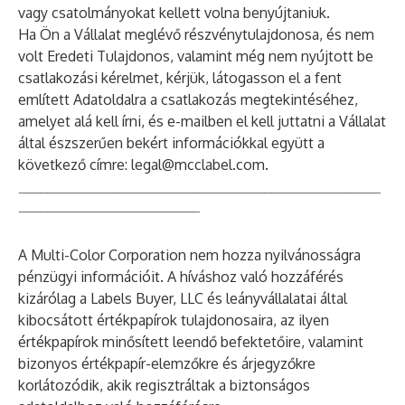
vagy csatolmányokat kellett volna benyújtaniuk.
Ha Ön a Vállalat meglévő részvénytulajdonosa, és nem
volt Eredeti Tulajdonos, valamint még nem nyújtott be
csatlakozási kérelmet, kérjük, látogasson el a fent
említett Adatoldalra a csatlakozás megtekintéséhez,
amelyet alá kell írni, és e-mailben el kell juttatni a Vállalat
által észszerűen bekért információkkal együtt a
következő címre:
legal@mcclabel.com
.
__________________________________________________
_________________________
A Multi-Color Corporation nem hozza nyilvánosságra
pénzügyi információit. A híváshoz való hozzáférés
kizárólag a Labels Buyer, LLC és leányvállalatai által
kibocsátott értékpapírok tulajdonosaira, az ilyen
értékpapírok minősített leendő befektetőire, valamint
bizonyos értékpapír-elemzőkre és árjegyzőkre
korlátozódik, akik regisztráltak a biztonságos