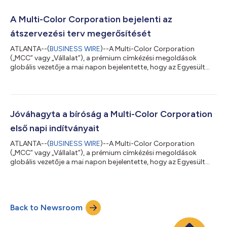
több mint 330 millió dollárral mérsékelte az évesített
készpénzes kamatkiadásokat, és 2033-ig meghosszabbította
A Multi-Color Corporation bejelenti az
a hosszú lejáratú adóss...
átszervezési terv megerősítését
ATLANTA--(
BUSINESS WIRE
)--A Multi-Color Corporation
(„MCC” vagy „Vállalat”), a prémium címkézési megoldások
globális vezetője a mai napon bejelentette, hogy az Egyesült
Államok New Jersey Kerületének csődbírósága („Bíróság”)
megerősítette a Vállalat előre meghatározott átszervezési
tervét („Terv”). Az MCC várhatóan a következő hetekben kerül
majd ki az előre meghatározott 11. fejezet szerinti eljárásból. A
Terv értelmében az MCC átfogó szerkezetátalakítási
Jóváhagyta a bíróság a Multi-Color Corporation
tranzakciót hajt végre, amely jelentős...
első napi indítványait
ATLANTA--(
BUSINESS WIRE
)--A Multi-Color Corporation
(„MCC” vagy „Vállalat”), a prémium címkézési megoldások
globális vezetője a mai napon bejelentette, hogy az Egyesült
Államok New Jersey kerületi csődbírósága (a „Bíróság”)
jóváhagyta a 2026. január 29-én benyújtott előre
meghatározott 11. fejezet szerinti első napi jogorvoslati
keresetét. A jóváhagyott jogorvoslat megerősíti, hogy a
Back to Newsroom
Vállalat a szokásos üzletmenet keretében folytatja működését,
és az átszervezés során teljes mértékben kifizeti...