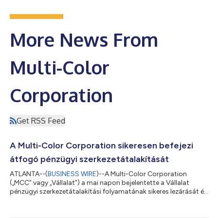
More News From
Multi-Color
Corporation
Get RSS Feed
A Multi-Color Corporation sikeresen befejezi
átfogó pénzügyi szerkezetátalakítását
ATLANTA--(
BUSINESS WIRE
)--A Multi-Color Corporation
(„MCC” vagy „Vállalat”) a mai napon bejelentette a Vállalat
pénzügyi szerkezetátalakítási folyamatának sikeres lezárását és
az előre meghatározott 11. fejezet szerinti folyamatból való
kilábalást. A Vállalat előre meghatározott szerkezetátalakítása
mintegy 3,8 milliárd dollárral csökkentette a nettó adósságát,