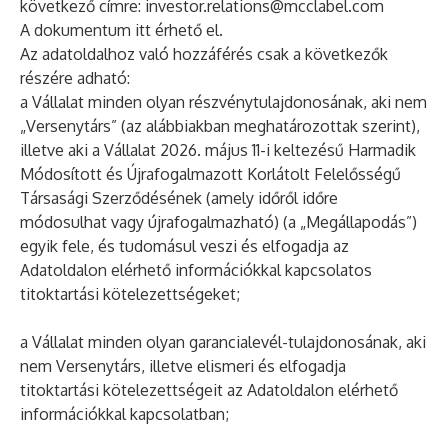
következő címre:
investor.relations@mcclabel.com
A dokumentum
itt
érhető el.
Az adatoldalhoz való hozzáférés csak a következők
részére adható:
a Vállalat minden olyan részvénytulajdonosának, aki nem
„Versenytárs” (az alábbiakban meghatározottak szerint),
illetve aki a Vállalat 2026. május 11-i keltezésű Harmadik
Módosított és Újrafogalmazott Korlátolt Felelősségű
Társasági Szerződésének (amely időről időre
módosulhat vagy újrafogalmazható) (a „Megállapodás”)
egyik fele, és tudomásul veszi és elfogadja az
Adatoldalon elérhető információkkal kapcsolatos
titoktartási kötelezettségeket;
a Vállalat minden olyan garancialevél-tulajdonosának, aki
nem Versenytárs, illetve elismeri és elfogadja
titoktartási kötelezettségeit az Adatoldalon elérhető
információkkal kapcsolatban;