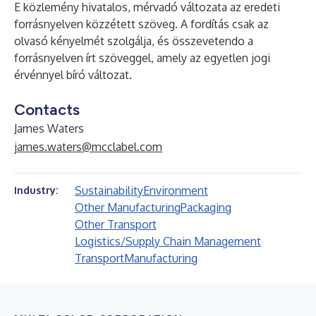
E közlemény hivatalos, mérvadó változata az eredeti
forrásnyelven közzétett szöveg. A fordítás csak az
olvasó kényelmét szolgálja, és összevetendo a
forrásnyelven írt szöveggel, amely az egyetlen jogi
érvénnyel bíró változat.
Contacts
James Waters
james.waters@mcclabel.com
Sustainability
Environment
Industry:
Other Manufacturing
Packaging
Other Transport
Logistics/Supply Chain Management
Transport
Manufacturing