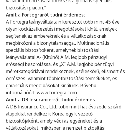
vállalat létrehozására törekszik a globális speciális
biztosítási piacon.”
Amit a Fortegráról tudni érdemes:
A Fortegra leányvállalatain keresztül több mint 45 éve
olyan kockázatkezelési megoldásokat kínál, amelyek
segítenek az embereknek és a vállalkozásoknak
megbirkózni a bizonytalansággal. Multinacionális
speciális biztosítóként, amelynek biztosítási
leányvállalatai A- (Kitűnő) A.M. legjobb pénzügyi
erősségi besorolással és „X” A.M. legjobb pénzügyi
méretkategóriával rendelkeznek, széleskörű, elismert és
önrészes, valamint többletbiztosítási termékeket, és
garanciális megoldásokat kínálunk. Bővebb
információért:
www.fortegra.com
.
Amit a DB Insurance-ről tudni érdemes:
A DB Insurance Co., Ltd. több mint hat évtizede szilárd
alapokkal rendelkezik Korea egyik vezető
biztosítójaként, amely védi az egyéneket és a
vállalkozásokat, miközben a nemzet biztosítási