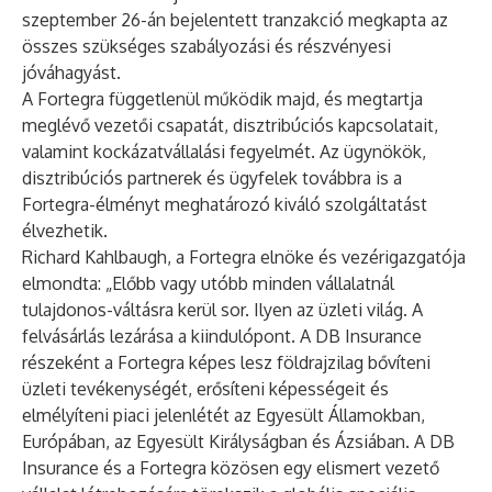
szeptember 26-án bejelentett tranzakció megkapta az
összes szükséges szabályozási és részvényesi
jóváhagyást.
A Fortegra függetlenül működik majd, és megtartja
meglévő vezetői csapatát, disztribúciós kapcsolatait,
valamint kockázatvállalási fegyelmét. Az ügynökök,
disztribúciós partnerek és ügyfelek továbbra is a
Fortegra-élményt meghatározó kiváló szolgáltatást
élvezhetik.
Richard Kahlbaugh, a Fortegra elnöke és vezérigazgatója
elmondta: „Előbb vagy utóbb minden vállalatnál
tulajdonos-váltásra kerül sor. Ilyen az üzleti világ. A
felvásárlás lezárása a kiindulópont. A DB Insurance
részeként a Fortegra képes lesz földrajzilag bővíteni
üzleti tevékenységét, erősíteni képességeit és
elmélyíteni piaci jelenlétét az Egyesült Államokban,
Európában, az Egyesült Királyságban és Ázsiában. A DB
Insurance és a Fortegra közösen egy elismert vezető