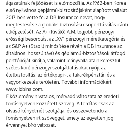
ágazatának fejlődését is előmozdítja. Az 1962-ben Korea
első nyilvános gépjármű-biztosítójaként alapított vállalat
2017-ben vette fel a DB Insurance nevet, hogy
megtestesítse a globális biztosítási csoporttá válás iránti
elképzelését. Az A+ (Kiváló) A.M. legjobb pénzügyi
erősségi besorolás, az „XV” pénzügyi méretkategória és
az S&P A+ (Stabil) minősítése révén a DB Insurance az
általános, hosszú távú és gépjármű-biztosítások átfogó
portfólióját kínálja, valamint leányvállalatain keresztül
széles körű pénzügyi szolgáltatásokat nyújt az
életbiztosítás, az értékpapír-, a takarékpénztári és a
vagyonkezelés területén. További információkért:
www.idbins.com
.
E közlemény hivatalos, mérvadó változata az eredeti
forrásnyelven közzétett szöveg. A fordítás csak az
olvasó kényelmét szolgálja, és összevetendo a
forrásnyelven írt szöveggel, amely az egyetlen jogi
érvénnyel bíró változat.