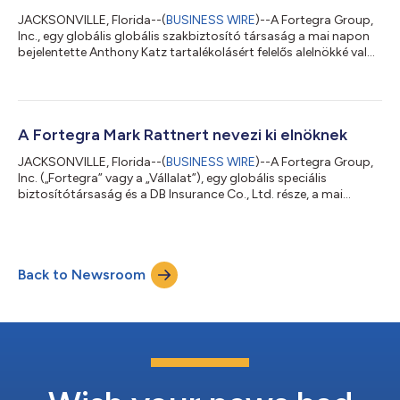
JACKSONVILLE, Florida--(
BUSINESS WIRE
)--A Fortegra Group,
Inc., egy globális globális szakbiztosító társaság a mai napon
bejelentette Anthony Katz tartalékolásért felelős alelnökké való
kinevezését. Katz úr lesz a vezetője a Fortegra hivatásos
aktuáriusokból (biztosítási matematikusok) álló csapatának,
és a tartalékolásért, a hitelbiztosításért, a statisztikai
jelentéstételért, valamint a kulcsfontosságú
kezdeményezésekért, köztük az IFRS 17-ért is felelősséggel
A Fortegra Mark Rattnert nevezi ki elnöknek
tartozik majd. „Anthony több min...
JACKSONVILLE, Florida--(
BUSINESS WIRE
)--A Fortegra Group,
Inc. („Fortegra” vagy a „Vállalat”), egy globális speciális
biztosítótársaság és a DB Insurance Co., Ltd. része, a mai
napon bejelentette Mark Rattner kinevezését elnökké. Rattner úr,
aki korábban a biztosítási üzletág ügyvezető alelnökeként és
vezető biztosítási igazgatójaként tevékenykedett, egy évtizedes
Fortegra vezetői tapasztalatot és megbízható disztribúciós
Back to Newsroom
partnerekkel régóta fennálló kapcsolatokat hoz kibővült
szerepkörébe. Töb...