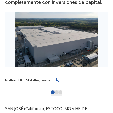
completamente con inversiones de capital.
Northvolt Ett in Skellefteå, Sweden
Nor
SAN JOSÉ (California), ESTOCOLMO y HEIDE