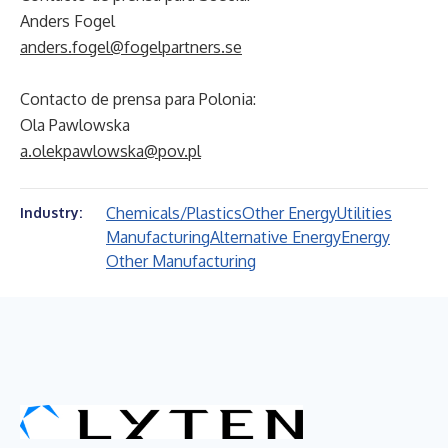
Anders Fogel
anders.fogel@fogelpartners.se
Contacto de prensa para Polonia:
Ola Pawlowska
a.olekpawlowska@pov.pl
Chemicals/Plastics
Other Energy
Utilities
Industry:
Manufacturing
Alternative Energy
Energy
Other Manufacturing