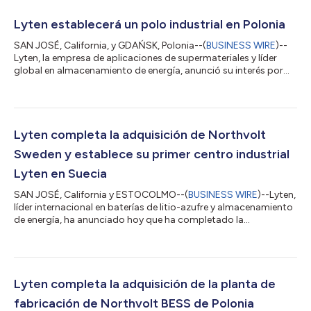
Lyten establecerá un polo industrial en Polonia
SAN JOSÉ, California, y GDAŃSK, Polonia--(
BUSINESS WIRE
)--
Lyten, la empresa de aplicaciones de supermateriales y líder
global en almacenamiento de energía, anunció su interés por
establecer un polo industrial en Polonia. En 2026, Lyten realizará
un estudio de viabilidad para evaluar los requisitos de
fabricación para productos de Lyten, potenciales alianzas
públicas y privadas, y la infraestructura de servicios públicos y
de energía necesaria. El polo industrial se construirá alrededor
Lyten completa la adquisición de Northvolt
de Lyten...
Sweden y establece su primer centro industrial
Lyten en Suecia
SAN JOSÉ, California y ESTOCOLMO--(
BUSINESS WIRE
)--Lyten,
líder internacional en baterías de litio-azufre y almacenamiento
de energía, ha anunciado hoy que ha completado la
adquisición de Northvolt Ett y Ett Expansion (Skellefteå,
Suecia) y Northvolt Labs (Västerås, Suecia). La adquisición de
Northvolt Sweden incluye 16 GWh de capacidad de fabricación
de baterías existente, más de 160 hectáreas de terreno,
infraestructura y edificios para sustentar la expansión de las
Lyten completa la adquisición de la planta de
actividades industriales y...
fabricación de Northvolt BESS de Polonia