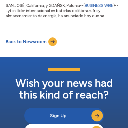
SAN JOSÉ, California, y GDAŃSK, Polonia--(
BUSINESS WIRE
)--
Lyten, líder internacional en baterías de litio-azufre y
almacenamiento de energía, ha anunciado hoy que ha
completado la adquisición de Northvolt Dwa en Gdańsk,
Polonia. Northvolt Dwa es una planta de fabricación e I+D de
sistemas de almacenamiento de energía en baterías (BESS) de
25 000 metros cuadrados (270 000 pies cuadrados) que se
Back to Newsroom
inauguró en 2023. Las instalaciones incluyen equipos para
aumentar la capacidad de fabricación de alma...
Wish your news had
this kind of reach?
Sign Up