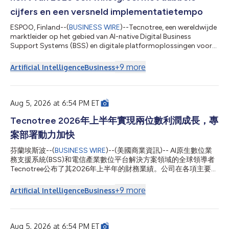
cijfers en een versneld implementatietempo
ESPOO, Finland--(
BUSINESS WIRE
)--Tecnotree, een wereldwijde
marktleider op het gebied van AI-native Digital Business
Support Systems (BSS) en digitale platformoplossingen voor
de telecommunicatiesector, heeft zijn financiële resultaten over
de eerste helft van 2026 bekendgemaakt. Het bedrijf realiseerde
+
9
more
Artificial Intelligence
Business
groei over de gehele linie van alle belangrijke financiële
indicatoren, breidde de operationele marge uit met 800
basispunten en zette een recordorderboek in een hoog tempo
om in operationele im...
Aug 5, 2026 at 6:54 PM ET
Tecnotree 2026年上半年實現兩位數利潤成長，專
案部署動力加快
芬蘭埃斯波--(
BUSINESS WIRE
)--(美國商業資訊)-- AI原生數位業
務支援系統(BSS)和電信產業數位平台解決方案領域的全球領導者
Tecnotree公布了其2026年上半年的財務業績。公司在各項主要財
務指標上均實現成長，營業利潤率擴大800個基點，並將創紀錄的
訂單儲備快速轉化為專案部署，在北美、非洲和中東地區完成八個
+
9
more
Artificial Intelligence
Business
專案的正式上線。 上半年（2026年1月-6月） 淨銷售額為3680萬
歐元（去年同期為3420萬歐元），較去年同期成長7.5%；按固定
匯率計算為3760萬歐元，較去年同期成長10.0%。 營業利潤
(EBIT)為1320萬歐元（去年同期為960萬歐元），較去年同期成長
Aug 5, 2026 at 6:54 PM ET