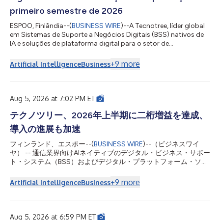
primeiro semestre de 2026
ESPOO, Finlândia--(
BUSINESS WIRE
)--A Tecnotree, líder global
em Sistemas de Suporte a Negócios Digitais (BSS) nativos de
IA e soluções de plataforma digital para o setor de
telecomunicações, anunciou seus resultados financeiros para o
primeiro semestre de 2026. A empresa apresentou crescimento
+
9
more
Artificial Intelligence
Business
em todas as principais métricas financeiras, expandiu a
margem operacional em 800 pontos-base e converteu uma
carteira de pedidos recorde em implantações em ritmo
acelerado, com oito projetos concluídos n...
Aug 5, 2026 at 7:02 PM ET
テクノツリー、2026年上半期に二桁増益を達成、
導入の進展も加速
フィンランド、エスポー--(
BUSINESS WIRE
)--（ビジネスワイ
ヤ） -- 通信業界向けAIネイティブのデジタル・ビジネス・サポー
ト・システム（BSS）およびデジタル・プラットフォーム・ソリ
ューションの世界的リーダーであるテクノツリーは、2026年上
半期の決算を発表しました。すべての主要財務指標が改善し、営
+
9
more
Artificial Intelligence
Business
業利益率は800ベーシスポイント上昇しました。また、過去最高
の受注残高を速やかに導入へとつなげ、北米、アフリカ、中東で
計8件の本稼働を完了しました。 2026年上半期（1月～6月） 売
上高は3,680万ユーロ（3,420万ユーロ）となり、前年同期比
Aug 5, 2026 at 6:59 PM ET