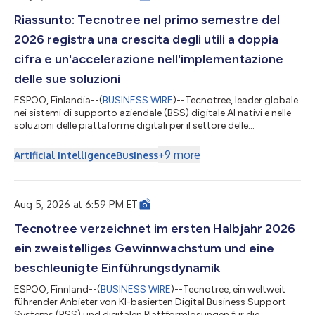
7.5%増加しました。為替変動の影響を除くと3,760万ユーロで、
前年同期比10.0%増となりました。 営業利益（EBIT）は1,320万
Riassunto: Tecnotree nel primo semestre del
ユーロ（960万ユーロ）となり、前年同期比38.1%増加しまし
2026 registra una crescita degli utili a doppia
た。 営業利益率は36.0%（28.0%）となり、前年同期比800ベ
ーシスポイント上昇しました。 純利益は450万ユーロ（260万ユ
cifra e un'accelerazione nell'implementazione
ーロ）となり、前年同期比73.5%増加しました。 純利益率は
delle sue soluzioni
12.0%（7.0%）でした。 フリーキ...
ESPOO, Finlandia--(
BUSINESS WIRE
)--Tecnotree, leader globale
nei sistemi di supporto aziendale (BSS) digitale AI nativi e nelle
soluzioni delle piattaforme digitali per il settore delle
telecomunicazioni, ha annunciato i risultati finanziari relativi al
primo semestre 2026: l'azienda ha fatto registrare la crescita di
+
9
more
Artificial Intelligence
Business
tutti i principali indicatori finanziari, ha aumentato il margine
operativo di 800 punti base e ha convertito rapidamente un
portafoglio ordini record in implementazioni, con otto...
Aug 5, 2026 at 6:59 PM ET
Tecnotree verzeichnet im ersten Halbjahr 2026
ein zweistelliges Gewinnwachstum und eine
beschleunigte Einführungsdynamik
ESPOO, Finnland--(
BUSINESS WIRE
)--Tecnotree, ein weltweit
führender Anbieter von KI-basierten Digital Business Support
Systems (BSS) und digitalen Plattformlösungen für die