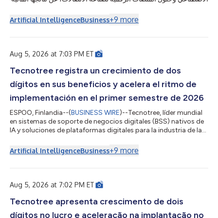
للنصف الأول من عام 2026. حققت الشركة نموًا في كل المؤشرات
المالية الرئيسية، ووسّعت هامش التشغيل بمقدار 800 نقطة أساس،
+
9
more
Artificial Intelligence
Business
وحوّلت سجل الطلبات القياسي إلى عمليات نشر بوتيرة متسارعة، مع
إتمام ثماني عمليات إطلاق وتشغيل في أمريكا الشمالية وأفريقيا والشرق
...
الأوسط.يتناول هذا البيان الصحفي الوسائط المتعددة. يمكنك الاطلاع
Aug 5, 2026 at 7:03 PM ET
Tecnotree registra un crecimiento de dos
dígitos en sus beneficios y acelera el ritmo de
implementación en el primer semestre de 2026
ESPOO, Finlandia--(
BUSINESS WIRE
)--Tecnotree, líder mundial
en sistemas de soporte de negocios digitales (BSS) nativos de
IA y soluciones de plataformas digitales para la industria de las
telecomunicaciones, anunció sus resultados financieros
correspondientes al primer semestre de 2026. La empresa
+
9
more
Artificial Intelligence
Business
registró un crecimiento en todos los principales indicadores
financieros, amplió su margen operativo en 800 puntos
básicos y convirtió una cartera de pedidos récord en
implementaciones a buen ritmo, c...
Aug 5, 2026 at 7:02 PM ET
Tecnotree apresenta crescimento de dois
dígitos no lucro e aceleração na implantação no