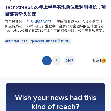
38.1%。 營業利潤率為36.0%（去年同期為28.0%），較去年同期
上升800個基點。 淨利潤為450萬歐元（去年同期為260萬歐
Tecnotree 2026年上半年实现两位数利润增长，项
元），較去年同期成長73.5%。 淨利潤率為12.0%（去年同期為
目部署势头加速
7.0%）。 正向自由現金流為210萬歐元（去年同期為210萬歐
元），較去年同期成長2.1%。 期末訂單儲備為1.063億歐元（去年
芬兰埃斯波--(
BUSINESS WIRE
)--(美国商业资讯)-- AI原生数字业
同期為1.057億歐元），較去年同期成長0.6%。 主要成就 北美、...
务支持系统(BSS)和电信行业数字平台解决方案领域的全球领导者
Tecnotree公布了其2026年上半年的财务业绩。公司在各项主要财
务指标上均实现了增长，营业利润率扩大了800个基点，并将创纪
录的订单储备快速转化为项目部署，在北美、非洲和中东地区完成
+
9
more
Artificial Intelligence
Business
了八个项目的正式上线。 上半年（2026年1月-6月） 净销售额为
3680万欧元（去年同期为3420万欧元），同比增长7.5%；按固
定汇率计算为3760万欧元，同比增长10.0%。 营业利润(EBIT)为
1320万欧元（去年同期为960万欧元），同比增长38.1%。 营业利
Next
1
2
...
2165
润率为36.0%（去年同期为28.0%），同比上升800个基点。 净
利润为450万欧元（去年同期为260万欧元），同比增长73.5%。
净利润率为12.0%（去年同期为7.0%）。 正向自由现金流为210万
欧元（去年同期为210万欧元），同比增长2.1%。 期末订单储备为
1.063亿欧元（去年同期为1.057亿欧元），同比增长0.6%。 主要
成就 北美、非洲和中东地区的八个项目正式上线：T...
Wish your news had this
kind of reach?