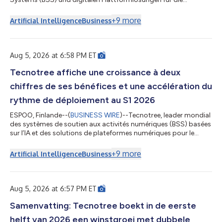
Telekommunikationsbranche, gab seine Finanzergebnisse für
das erste Halbjahr 2026 bekannt. Das Unternehmen
+
9
more
Artificial Intelligence
Business
verzeichnete bei allen wesentlichen Finanzkennzahlen ein
Wachstum, steigerte die operative Marge um 800 Basispunkte
und setzte seinen Rekordauftragsbestand zügig in
Implementierungen um, wobei acht Go-Live-Projekte in N...
Aug 5, 2026 at 6:58 PM ET
Tecnotree affiche une croissance à deux
chiffres de ses bénéfices et une accélération du
rythme de déploiement au S1 2026
ESPOO, Finlande--(
BUSINESS WIRE
)--Tecnotree, leader mondial
des systèmes de soutien aux activités numériques (BSS) basées
sur l’IA et des solutions de plateformes numériques pour le
secteur des télécommunications, a annoncé ses résultats
financiers pour le premier semestre 2026. La société a
+
9
more
Artificial Intelligence
Business
enregistré une croissance pour tous ses principaux indicateurs
financiers, a augmenté sa marge d’exploitation de 800 points
de base et a rapidement concrétisé un carnet de commandes
record en termes de dépl...
Aug 5, 2026 at 6:57 PM ET
Samenvatting: Tecnotree boekt in de eerste
helft van 2026 een winstgroei met dubbele