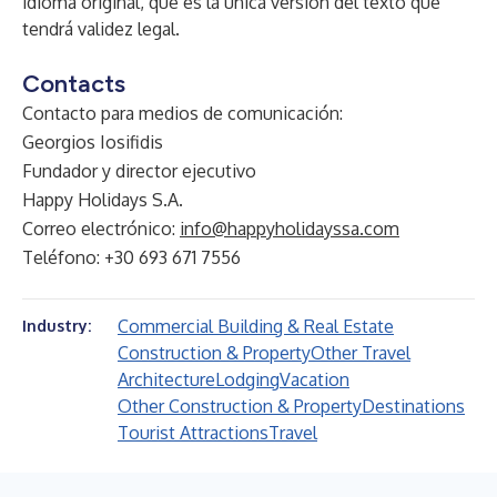
idioma original, que es la única versión del texto que
tendrá validez legal.
Contacts
Contacto para medios de comunicación:
Georgios Iosifidis
Fundador y director ejecutivo
Happy Holidays S.A.
Correo electrónico:
info@happyholidayssa.com
Teléfono: +30 693 671 7556
Commercial Building & Real Estate
Industry:
Construction & Property
Other Travel
Architecture
Lodging
Vacation
Other Construction & Property
Destinations
Tourist Attractions
Travel