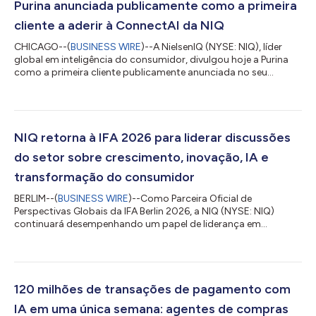
Purina anunciada publicamente como a primeira
cliente a aderir à ConnectAI da NIQ
CHICAGO--(
BUSINESS WIRE
)--A NielsenIQ (NYSE: NIQ), líder
global em inteligência do consumidor, divulgou hoje a Purina
como a primeira cliente publicamente anunciada no seu
programa de adesão à ConnectAI. O anúncio segue o
lançamento realizado pela NIQ do programa com cinco
organizações globais nas áreas de cuidado pessoal, cuidado
com animais de estimação, beleza e bebidas, havendo
anúncios de mais clientes e estudos de caso esperados à
NIQ retorna à IFA 2026 para liderar discussões
medida que os engajamentos evoluem. Através da ConnectAI,...
do setor sobre crescimento, inovação, IA e
transformação do consumidor
BERLIM--(
BUSINESS WIRE
)--Como Parceira Oficial de
Perspectivas Globais da IFA Berlin 2026, a NIQ (NYSE: NIQ)
continuará desempenhando um papel de liderança em
conduzir os debates do setor, ao unir dados, inteligência
impulsionada por IA e conhecimentos humanos para esclarecer
as forças que remodelam o crescimento, a inovação e o
comportamento do consumidor. Mediante apresentações de
executivos, mesas redondas, inteligência de mercado exclusiva
120 milhões de transações de pagamento com
e interações estratégicas com clientes (incluindo a...
IA em uma única semana: agentes de compras