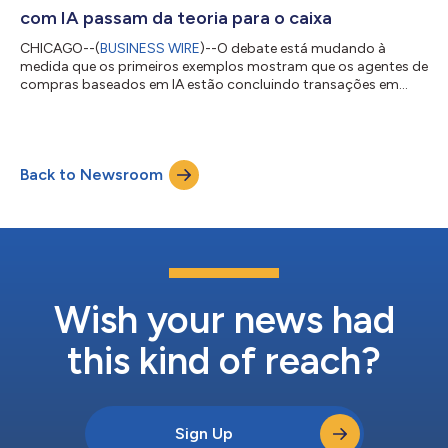
com IA passam da teoria para o caixa
CHICAGO--(
BUSINESS WIRE
)--O debate está mudando à
medida que os primeiros exemplos mostram que os agentes de
compras baseados em IA estão concluindo transações em
alguns mercados. Segundo a NielsenIQ (NYSE: NIQ), empresa
líder em inteligência de consumo, seu relatório global The
Commerce Revolution: Where East Meets West (A revolução do
comércio: onde o Oriente encontra o Ocidente) aponta que o
Back to Newsroom
comércio por meio de agentes deixa de ser uma experiência
experimental para se tornar uma infraestrut...
Wish your news had
this kind of reach?
Sign Up