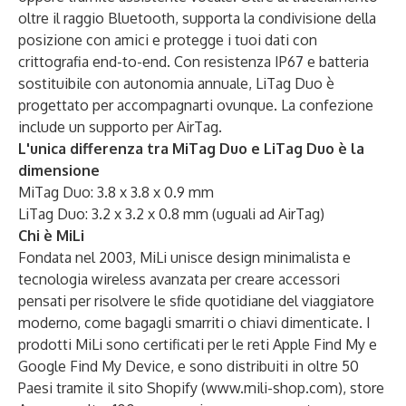
oltre il raggio Bluetooth, supporta la condivisione della
posizione con amici e protegge i tuoi dati con
crittografia end-to-end. Con resistenza IP67 e batteria
sostituibile con autonomia annuale, LiTag Duo è
progettato per accompagnarti ovunque. La confezione
include un supporto per AirTag.
L'unica differenza tra MiTag Duo e LiTag Duo è la
dimensione
MiTag Duo: 3.8 x 3.8 x 0.9 mm
LiTag Duo: 3.2 x 3.2 x 0.8 mm (uguali ad AirTag)
Chi è MiLi
Fondata nel 2003, MiLi unisce design minimalista e
tecnologia wireless avanzata per creare accessori
pensati per risolvere le sfide quotidiane del viaggiatore
moderno, come bagagli smarriti o chiavi dimenticate. I
prodotti MiLi sono certificati per le reti Apple Find My e
Google Find My Device, e sono distribuiti in oltre 50
Paesi tramite il sito Shopify (
www.mili-shop.com
), store